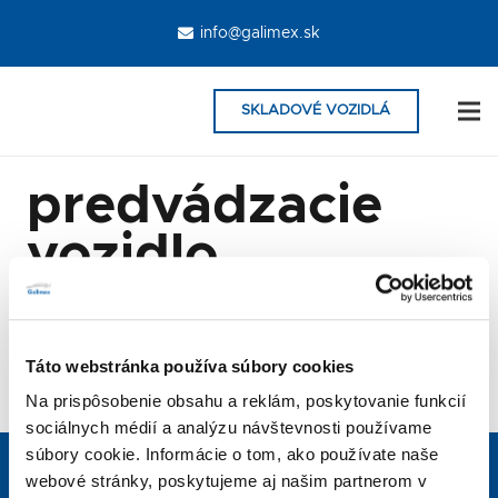
info@galimex.sk
SKLADOVÉ VOZIDLÁ
predvádzacie
vozidlo
Neboli nájdené žiadne produkty vyhovujúce
vašemu výberu.
Táto webstránka používa súbory cookies
Na prispôsobenie obsahu a reklám, poskytovanie funkcií
sociálnych médií a analýzu návštevnosti používame
súbory cookie. Informácie o tom, ako používate naše
KONTAKTUJTE NÁS
webové stránky, poskytujeme aj našim partnerom v