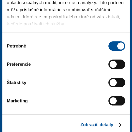
oblasti sociálnych médií, inzercie a analýzy. Títo partneri
Prevádzka MARTIN
môžu príslušné informácie skombinovať s ďalšími
Sučianska 5470/49
údajmi, ktoré ste im poskytli alebo ktoré od vás získali,
keď ste používali ich služby.
+421 918 500 917
Výber
info@galimexmt.sk
Potrebné
súhlasu
Otváracie hodiny
Predaj automobilov a náhradných dielcov
Preferencie
pondelok – piatok: 7:30 – 17:00
Servis automobilov
Štatistiky
pondelok – piatok: 7:30 – 16:30
Prevádzka ŽILINA
Marketing
Rosinská cesta 17
+421 918 500 920
Zobraziť detaily