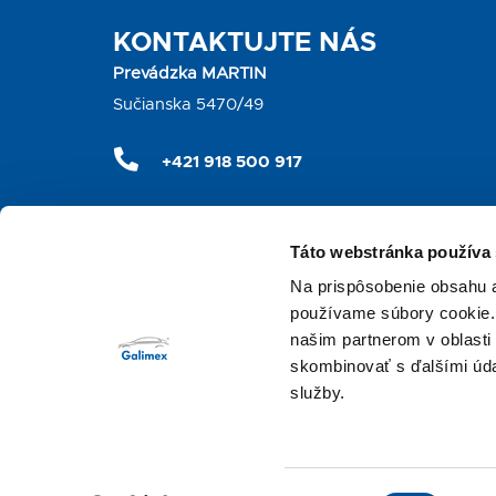
KONTAKTUJTE NÁS
Prevádzka MARTIN
Sučianska 5470/49
+421 918 500 917
info@galimexmt.sk
Táto webstránka používa
Otváracie hodiny
Na prispôsobenie obsahu a
Predaj automobilov a náhradných dielcov
používame súbory cookie. 
pondelok – piatok: 7:30 – 17:00
našim partnerom v oblasti 
skombinovať s ďalšími údaj
Servis automobilov
služby.
pondelok – piatok: 7:30 – 16:30
©
2026
GALIMEX s