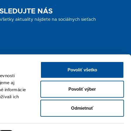
SLEDUJTE NÁS
Všetky aktuality nájdete na sociálnych sieťach
Povoliť všetko
evnosti
jeme aj
Povoliť výber
né informácie
žívali ich
Odmietnuť
|
Pracovné ponuky