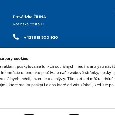
Prevádzka ŽILINA
Rosinská cesta 17
+421 918 500 920
info@galimexza.sk
 súbory cookies
Otváracie hodiny
 reklám, poskytovanie funkcií sociálnych médií a analýzu návšt
Predaj automobilov a náhradných dielcov
Informácie o tom, ako používate naše webové stránky, poskytu
pondelok – piatok: 7:30 – 17:00
sociálnych médií, inzercie a analýzy. Títo partneri môžu prísluš
mi, ktoré ste im poskytli alebo ktoré od vás získali, keď ste pou
Servis automobilov
pondelok – piatok: 7:30 – 16:30
.r.o. |
Ochrana osobných údajov
|
Obchodné podmienky