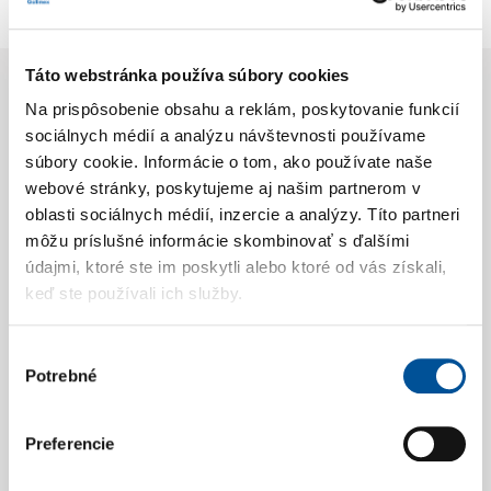
Vyhrievané predné sedadlá
Táto webstránka používa súbory cookies
Na prispôsobenie obsahu a reklám, poskytovanie funkcií
Máte záujem o vozidlo zo
sociálnych médií a analýzu návštevnosti používame
skladovej ponuky?
súbory cookie. Informácie o tom, ako používate naše
webové stránky, poskytujeme aj našim partnerom v
oblasti sociálnych médií, inzercie a analýzy. Títo partneri
Neváhajte nás kontaktovať
môžu príslušné informácie skombinovať s ďalšími
údajmi, ktoré ste im poskytli alebo ktoré od vás získali,
keď ste používali ich služby.
GALIMEX
Martin
Výber
Sučianska 5470/49
Potrebné
súhlasu
036 08 Martin
Preferencie
+421 43 4005 116
predaj-ojazdene@galimex.sk