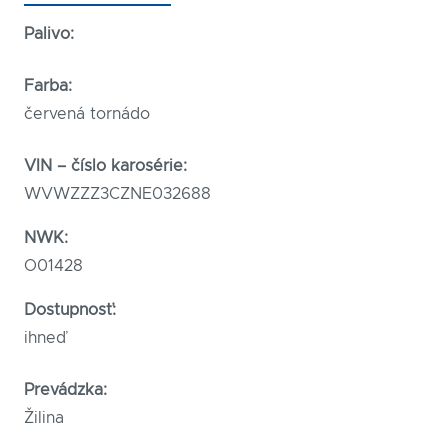
Palivo:
Farba:
červená tornádo
VIN – číslo karosérie:
WVWZZZ3CZNE032688
NWK:
O01428
Dostupnosť:
ihneď
Prevádzka:
Žilina