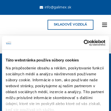
info@galimex.sk
SKLADOVÉ VOZIDLÁ
[newsletter]
Táto webstránka používa súbory cookies
KONTAKTUJTE NÁS
Na prispôsobenie obsahu a reklám, poskytovanie funkcií
Prevádzka MARTIN
sociálnych médií a analýzu návštevnosti používame
Sučianska 5470/49
súbory cookie. Informácie o tom, ako používate naše
webové stránky, poskytujeme aj našim partnerom v
oblasti sociálnych médií, inzercie a analýzy. Títo partneri
+421 918 500 917
môžu príslušné informácie skombinovať s ďalšími
info@galimexmt.sk
údajmi, ktoré ste im poskytli alebo ktoré od vás získali,
keď ste používali ich služby.
Otváracie hodiny