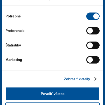
Predaj automobilov a náhradných dielcov
Výber
pondelok – piatok: 7:30 – 17:00
Potrebné
súhlasu
Servis automobilov
pondelok – piatok: 7:30 – 16:30
Preferencie
Prevádzka ŽILINA
Štatistiky
Rosinská cesta 17
+421 918 500 920
Marketing
info@galimexza.sk
Otváracie hodiny
Zobraziť detaily
Predaj automobilov a náhradných dielcov
pondelok – piatok: 7:30 – 17:00
Povoliť všetko
Servis automobilov
pondelok – piatok: 7:30 – 16:30