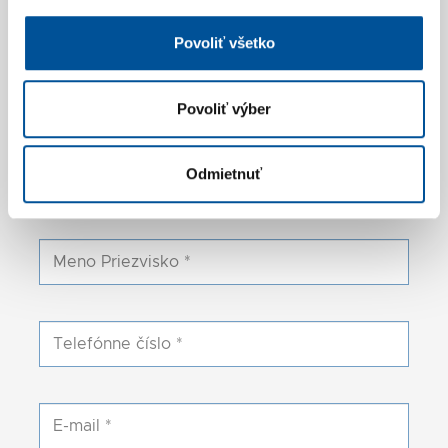
Povoliť všetko
Sučianska 5470/49
036 08 Martin
Povoliť výber
+421 43 4005 342
,
+421 918 988 218
+421 43 4005 341
,
+421 918 929 205
Odmietnuť
predaj-mg@galimex.sk