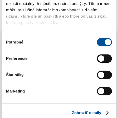
oblasti sociálnych médií, inzercie a analýzy. Títo partneri
môžu príslušné informácie skombinovať s ďalšími
údajmi, ktoré ste im poskytli alebo ktoré od vás získali,
KONFIGURÁTOR
keď ste používali ich služby.
Výber
Naši predajcovia vozidiel
Potrebné
súhlasu
MG Vám ochotne
Preferencie
poradia a pripravia
ponuku podľa Vašich
Štatistiky
predstáv.
Marketing
Neváhajte nás kontaktovať
Zobraziť detaily
GALIMEX
Martin