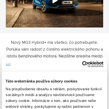
Nový MG3 Hybrid+ má všetko, čo potrebujete.
Ponúka vám radosť z čistého elektrického pohonu a
istotu benzínového motora. Nezištne prepína medzi
režimami, aby vám kedykoľvek poskytol
najekonomickejšiu a najjemnejšiu jazdu. Keďže sa
vaša uhlíková stopa zmenšuje a váš úsmev rastie, je
Táto webstránka používa súbory cookies
to Dobrý Pocit, ktorý jednoducho neskryjete.
Na prispôsobenie obsahu a reklám, poskytovanie funkcií
sociálnych médií a analýzu návštevnosti používame
súbory cookie. Informácie o tom, ako používate naše
webové stránky, poskytujeme aj našim partnerom v
BROŽÚRA