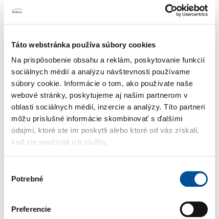
Táto webstránka používa súbory cookies
Na prispôsobenie obsahu a reklám, poskytovanie funkcií
sociálnych médií a analýzu návštevnosti používame
súbory cookie. Informácie o tom, ako používate naše
webové stránky, poskytujeme aj našim partnerom v
oblasti sociálnych médií, inzercie a analýzy. Títo partneri
môžu príslušné informácie skombinovať s ďalšími
údajmi, ktoré ste im poskytli alebo ktoré od vás získali,
Nový Volkswagen ID. Polo rozpozná semafory
keď ste používali ich služby.
a
pomôže vám zastaviť
Výber
Volkswagen ID. Polo posúva legendu do elektrickej
Potrebné
súhlasu
budúcnosti. Nová generácia prináša viac priestoru,
moderné technológie a dostupnú elektromobilitu v
Preferencie
kompaktnom formáte.